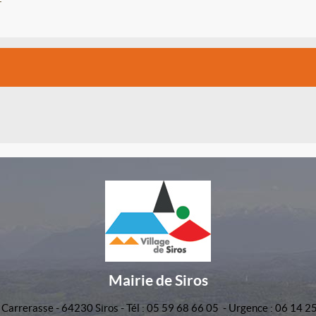
Mairie de Siros
 Carrerasse - 64230 Siros - Tél : 05 59 68 66 05 - Urgence : 06 14 2