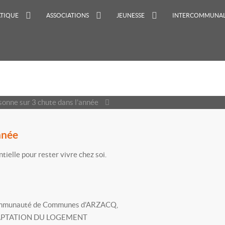
ATIQUE
ASSOCIATIONS
JEUNESSE
INTERCOMMUNAL
sonne sur 3 chute dans l’année
nnée
tielle pour rester vivre chez soi.
la Communauté de Communes d'ARZACQ,
L'ADAPTATION DU LOGEMENT