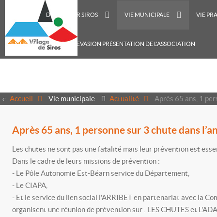
ACCUEIL
DÉCOUVRIR SIROS
VIE MUNICIPALE
VIE PR
CENTRE DE LOISIRS RECREVASION PRÉSENTATION DE L'ASSOCIATION
Accueil
Vie municipale
Actualité
Après 65 ans, 1 per
Après 65 ans, 1 personne sur 3 chute dans l’a
Les chutes ne sont pas une fatalité mais leur prévention est essen
Dans le cadre de leurs missions de prévention :
- Le Pôle Autonomie Est-Béarn service du Département,
- Le CIAPA,
- Et le service du lien social l'ARRIBET en partenariat avec 
organisent une réunion de prévention sur : LES CHUTES et 