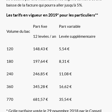
baisse de la facture qui pourra aller jusqu’à 5%.
Les tarifs en vigueur en 2019* pour les particuliers**
Part fixe
Part variable
Volume du bac
12 levées / an
Levée supplémentaire
120
148,43 €
5,54 €
180
197,64 €
8,31 €
240
246,85 €
11,08 €
360
345,28 €
16,62 €
770
681,57 €
35,54 €
* Grille tarifaire votée le 29 novembre 2018 par le Conseil