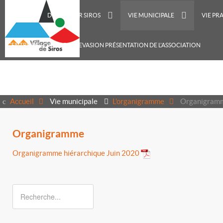
ACCUEIL
DÉCOUVRIR SIROS
VIE MUNICIPALE
VIE PR
CENTRE DE LOISIRS RECREVASION PRÉSENTATION DE L'ASSOCIATION
Accueil
Vie municipale
L'organigramme
Organigram
Organigramme
Organigramme hiérarchique Juin 2020