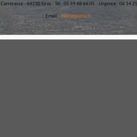
 Carrerasse - 64230 Siros - Tél : 05 59 68 66 05 - Urgence : 06 14 2
Email :
mairie@siros.fr