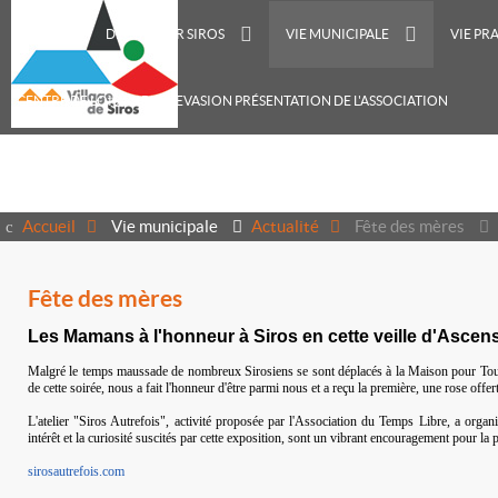
ACCUEIL
DÉCOUVRIR SIROS
VIE MUNICIPALE
VIE PR
CENTRE DE LOISIRS RECREVASION PRÉSENTATION DE L'ASSOCIATION
Accueil
Vie municipale
Actualité
Fête des mères
Fête des mères
Les Mamans à l'honneur à Siros en cette veille d'Ascen
Malgré le temps maussade de nombreux Sirosiens se sont déplacés à la Maison pour Tou
de cette soirée, nous a fait l'honneur d'être parmi nous et a reçu la première, une rose offe
L'atelier "Siros Autrefois", activité proposée par l'Association du Temps Libre, a organi
intérêt et la curiosité suscités par cette exposition, sont un vibrant encouragement pour la p
sirosautrefois.com