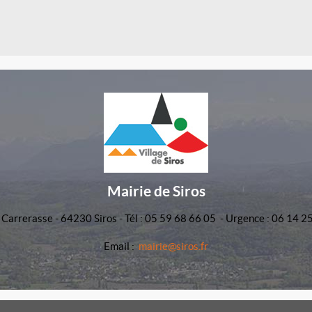
Mairie de Siros
 Carrerasse - 64230 Siros - Tél : 05 59 68 66 05 - Urgence : 06 14 2
Email :
mairie@siros.fr