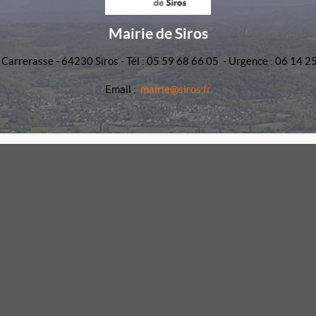
Mairie de Siros
 Carrerasse - 64230 Siros - Tél : 05 59 68 66 05 - Urgence : 06 14 2
Email :
mairie@siros.fr