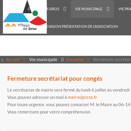
ACCUEIL
DÉCOUVRIR SIROS
VIE MUNICIPALE
VIE PR
CENTRE DE LOISIRS RECREVASION PRÉSENTATION DE L'ASSOCIATION
Accueil
Vie municipale
Actualité
Fermeture secrétar
Fermeture secrétariat pour congés
Le secrétariat de mairie sera fermé du lundi 6 juillet au vendredi
Vous pouvez adresser un mail à
mairie@siros.fr
Pour toute urgence, vous pouvez contacter M. le Maire au 06-1
Vous remerciant pour votre compréhension.