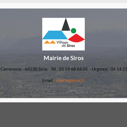
Mairie de Siros
 Carrerasse - 64230 Siros - Tél : 05 59 68 66 05 - Urgence : 06 14 2
Email :
mairie@siros.fr