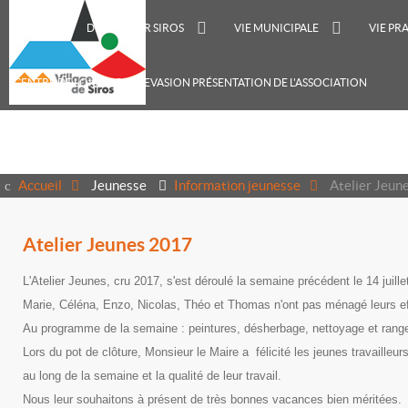
ACCUEIL
DÉCOUVRIR SIROS
VIE MUNICIPALE
VIE PR
CENTRE DE LOISIRS RECREVASION PRÉSENTATION DE L'ASSOCIATION
Accueil
Jeunesse
Information jeunesse
Atelier Jeu
Atelier Jeunes 2017
L'Atelier Jeunes, cru 2017, s'est déroulé la semaine précédent le 14 juille
Marie, Céléna, Enzo, Nicolas, Théo et Thomas n'ont pas ménagé leurs effor
Au programme de la semaine : peintures, désherbage, nettoyage et rang
Lors du pot de clôture, Monsieur le Maire a félicité les jeunes travailleurs 
au long de la semaine et la qualité de leur travail.
Nous leur souhaitons à présent de très bonnes vacances bien méritées.