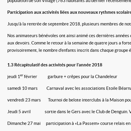
population de son Village (763 habitants au dernier recensement
Participation aux activités liées aux nouveaux rythmes scolaire
Jusqu’à la rentrée de septembre 2018, plusieurs membres de notre
Nos animateurs bénévoles ont ainsi animé ces dernières années dif
aux devoirs. Comme le retour à la semaine de quatre jours a forte
provisoirement, le nombre d’enfants inscrit dans chaque groupe é
1.3
Récapitulatif des activités pour l’année 2018
er
jeudi 1
février garbure + crêpes pour la Chandeleur
samedi 10 mars Carnaval avec les associations Etoile Béarnai
vendredi 23 mars Tournoi de belote interclubs à la Maison pour
Jeudi 5 avril sortie dans le Gers avec le Club de Denguin.
Dimanche 27 mai participation à «La Passem» course relais en s