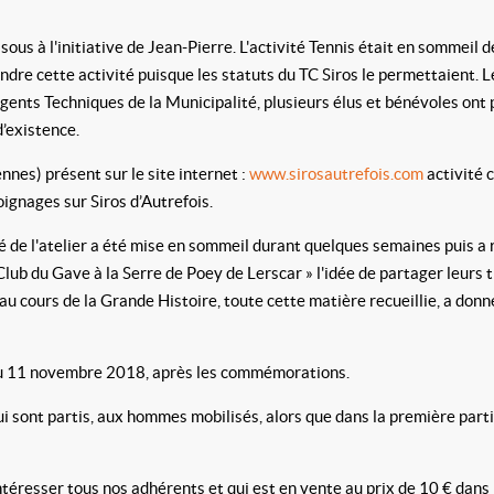
sous à l'initiative de Jean-Pierre. L'activité Tennis était en sommei
endre cette activité puisque les statuts du TC Siros le permettaient.
ents Techniques de la Municipalité, plusieurs élus et bénévoles ont 
d’existence.
nnes) présent sur le site internet :
www.sirosautrefois.com
activité 
ignages sur Siros d’Autrefois.
té de l'atelier a été mise en sommeil durant quelques semaines puis 
u Club du Gave à la Serre de Poey de Lerscar » l'idée de partager leurs
au cours de la Grande Histoire, toute cette matière recueillie, a don
 du 11 novembre 2018, après les commémorations.
sont partis, aux hommes mobilisés, alors que dans la première partie 
 intéresser tous nos adhérents et qui est en vente au prix de 10 € 