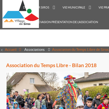
ACCUEIL
DÉCOUVRIR SIROS
VIE MUNICIPALE
VIE PR
CENTRE DE LOISIRS RECREVASION PRÉSENTATION DE L'ASSOCIATION
Accueil
Associations
Association du Temps Libre de Siros
Association du Temps Libre - Bilan 2018