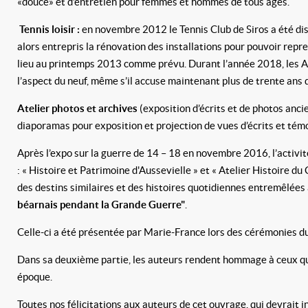
«douce» et d’entretien pour femmes et hommes de tous âges.
T
ennis loisir :
en novembre 2012 le Tennis Club de Siros a été dis
alors entrepris la rénovation des installations pour pouvoir repr
lieu au printemps 2013 comme prévu. Durant l’année 2018, les Ag
l’aspect du neuf, même s’il accuse maintenant plus de trente ans 
Atelier photos et archives
(exposition d’écrits et de photos ancie
diaporamas pour exposition et projection de vues d’écrits et témo
Après l’expo sur la guerre de 14 – 18 en novembre 2016, l’activi
: « Histoire et Patrimoine d'Aussevielle » et « Atelier Histoire d
des destins similaires et des histoires quotidiennes entremêlées 
béarnais pendant la Grande Guerre"
.
Celle-ci a été présentée par Marie-France lors des cérémonies
Dans sa deuxième partie, les auteurs rendent hommage à ceux qui 
époque.
Toutes nos félicitations aux auteurs de cet ouvrage, qui devrait