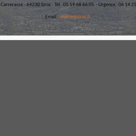
 Carrerasse - 64230 Siros - Tél : 05 59 68 66 05 - Urgence : 06 14 2
Email :
mairie@siros.fr