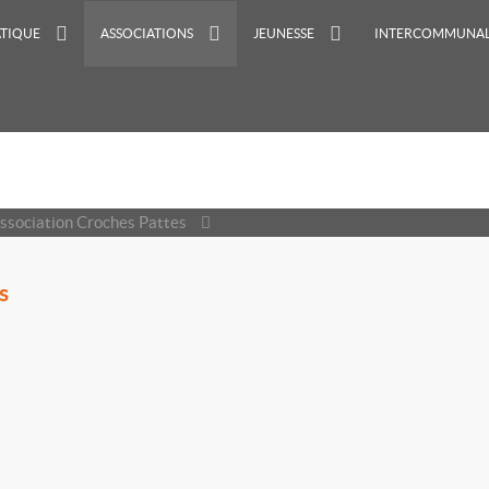
ATIQUE
ASSOCIATIONS
JEUNESSE
INTERCOMMUNAL
sociation Croches Pattes
s