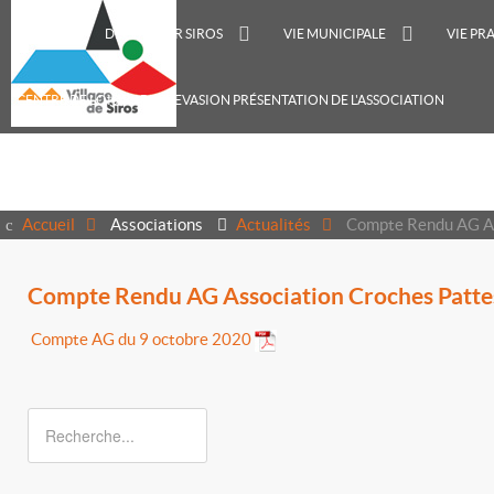
ACCUEIL
DÉCOUVRIR SIROS
VIE MUNICIPALE
VIE PR
CENTRE DE LOISIRS RECREVASION PRÉSENTATION DE L'ASSOCIATION
Accueil
Associations
Actualités
Compte Rendu AG As
Compte Rendu AG Association Croches Patte
Compte AG du 9 octobre 2020