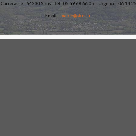
 Carrerasse - 64230 Siros - Tél : 05 59 68 66 05 - Urgence : 06 14 2
Email :
mairie@siros.fr