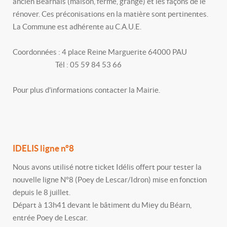
ancien Béarnais (maison, ferme, grange) et les façons de le
rénover. Ces préconisations en la matière sont pertinentes.
La Commune est adhérente au C.A.U.E.
Coordonnées : 4 place Reine Marguerite 64000 PAU
Tél : 05 59 84 53 66
Pour plus d'informations contacter la Mairie.
IDELIS ligne n°8
Nous avons utilisé notre ticket Idélis offert pour tester la
nouvelle ligne N°8 (Poey de Lescar/Idron) mise en fonction
depuis le 8 juillet.
Départ à 13h41 devant le bâtiment du Miey du Béarn,
entrée Poey de Lescar.