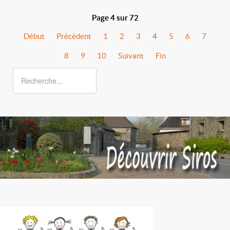
Page 4 sur 72
Début
Précédent
1
2
3
4
5
6
7
8
9
10
Suivant
Fin