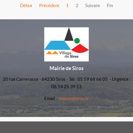
Début
Précédent
1
2
Suivant
Fin
Mairie de Siros
20 rue Carrerasse - 64230 Siros - Tél : 05 59 68 66 05 - Urgence :
06 14 25 39 13
Email :
mairie@siros.fr