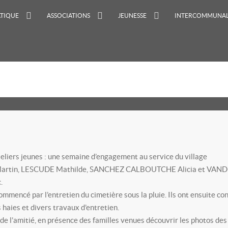
ATIQUE
ASSOCIATIONS
JEUNESSE
INTERCOMMUNAL
eliers jeunes : une semaine d’engagement au service du village
Martin, LESCUDE Mathilde, SANCHEZ CALBOUTCHE Alicia et VANDERLI
.
ommencé par l’entretien du cimetière sous la pluie. Ils ont ensuite 
s haies et divers travaux d’entretien.
 de l’amitié, en présence des familles venues découvrir les photos des