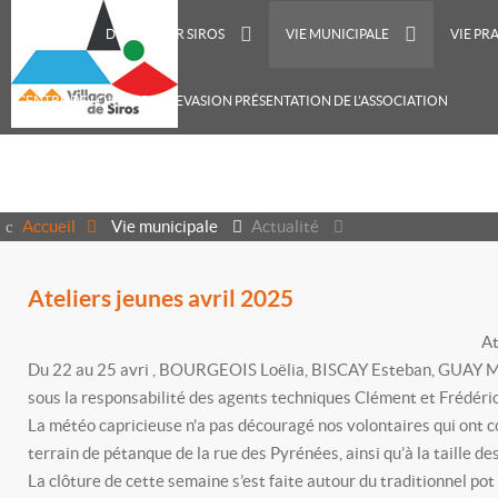
ACCUEIL
DÉCOUVRIR SIROS
VIE MUNICIPALE
VIE PR
CENTRE DE LOISIRS RECREVASION PRÉSENTATION DE L'ASSOCIATION
Accueil
Vie municipale
Actualité
Ateliers jeunes avril 2025
At
Du 22 au 25 avri , BOURGEOIS Loëlia, BISCAY Esteban, GUAY 
sous la responsabilité des agents techniques Clément et Frédéric
La météo capricieuse n’a pas découragé nos volontaires qui ont c
terrain de pétanque de la rue des Pyrénées, ainsi qu’à la taille de
La clôture de cette semaine s’est faite autour du traditionnel pot