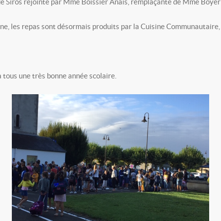
e Siros rejointe par Mme Boissier Anaïs, remplaçante de Mme Boyer E
e, les repas sont désormais produits par la Cuisine Communautaire, et
 tous une très bonne année scolaire.