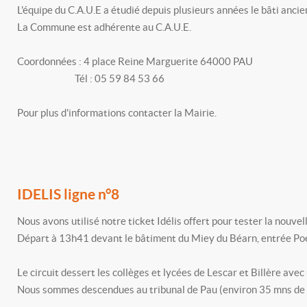
L'équipe du C.A.U.E a étudié depuis plusieurs années le bâti anci
La Commune est adhérente au C.A.U.E.
Coordonnées : 4 place Reine Marguerite 64000 PAU
Tél : 05 59 84 53 66
Pour plus d'informations contacter la Mairie.
IDELIS ligne n°8
Nous avons utilisé notre ticket Idélis offert pour tester la nouvel
Départ à 13h41 devant le bâtiment du Miey du Béarn, entrée Poe
Le circuit dessert les collèges et lycées de Lescar et Billère avec
Nous sommes descendues au tribunal de Pau (environ 35 mns de t