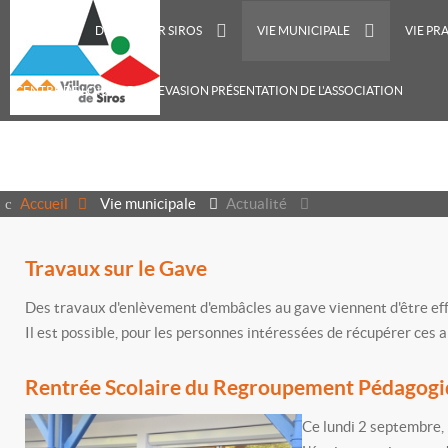
ACCUEIL
DÉCOUVRIR SIROS
VIE MUNICIPALE
VIE PR
CENTRE DE LOISIRS RECREVASION PRÉSENTATION DE L'ASSOCIATION
Accueil
Vie municipale
Actualité
Travaux sur le Gave
Des travaux d'enlèvement d'embâcles au gave viennent d'être eff
Il est possible, pour les personnes intéressées de récupérer ces 
Rentrée Scolaire du Regroupement Pédagogi
Ce lundi 2 septembre, 