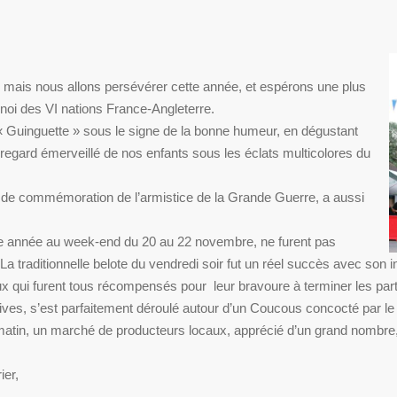
l mais nous allons persévérer cette année, et espérons une plus
rnoi des VI nations France-Angleterre.
e « Guinguette » sous le signe de la bonne humeur, en dégustant
u regard émerveillé de nos enfants sous les éclats multicolores du
ie de commémoration de l’armistice de la Grande Guerre, a aussi
te année au week-end du 20 au 22 novembre, ne furent pas
La traditionnelle belote du vendredi soir fut un réel succès avec son
 qui furent tous récompensés pour leur bravoure à terminer les parti
ives, s’est parfaitement déroulé autour d’un Coucous concocté par l
tin, un marché de producteurs locaux, apprécié d’un grand nombre, a 
ier,