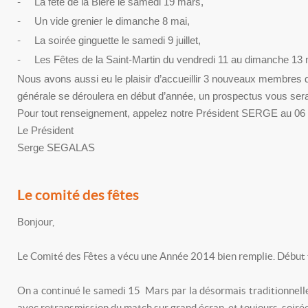
-
La fête de la Bière le samedi 19 mars,
-
Un vide grenier le dimanche 8 mai,
-
La soirée ginguette le samedi 9 juillet,
-
Les Fêtes de la Saint-Martin du vendredi 11 au dimanche 13
Nous avons aussi eu le plaisir d’accueillir 3 nouveaux membres q
générale se déroulera en début d’année, un prospectus vous sera 
Pour tout renseignement, appelez notre Président SERGE au 06 
Le Président
Serge SEGALAS
Le comité des fêtes
Bonjour,
Le Comité des Fêtes a vécu une Année 2014 bien remplie. Début t
On a continué le samedi 15 Mars par la désormais traditionnelle 
avec retransmission du match sur grand écran, et toujours soirée