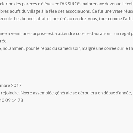
ociation des parents d’élèves et l’AS SIROS maintenant devenue l’Etoi
res actifs du village à la fête des associations. Ce fut une vraie réus
 déroulé. Les bonnes affaires ont été au rendez-vous, tout comme l’aff
née à venir, une surprise est à attendre côté restauration… un régal po
rée.
 notamment pour le repas du samedi soir, malgré une soirée sur le t
vembre 2017.
s rejoindre. Notre assemblée générale se déroulera en début d’année, 
 40 09 14 78