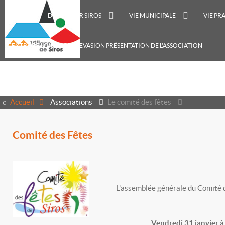
ACCUEIL
DÉCOUVRIR SIROS
VIE MUNICIPALE
VIE PR
CENTRE DE LOISIRS RECREVASION PRÉSENTATION DE L'ASSOCIATION
Accueil
Associations
Le comité des fêtes
Comité des Fêtes
L'assemblée générale du Comité des 
Vendredi 31 janvier à 1