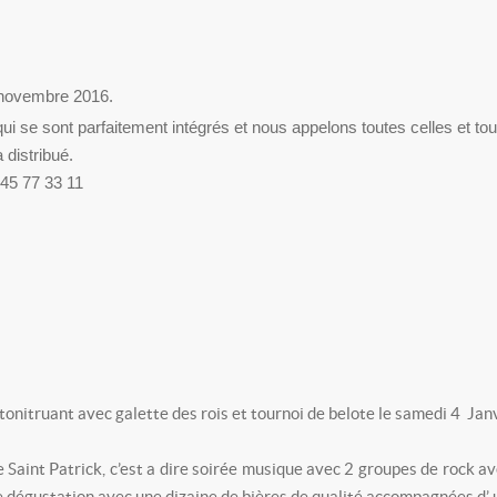
 novembre 2016.
ui se sont parfaitement intégrés et nous appelons toutes celles et to
distribué.
45 77 33 11
onitruant avec galette des rois et tournoi de belote le samedi 4 Jan
Saint Patrick, c’est a dire soirée musique avec 2 groupes de rock a
 dégustation avec une dizaine de bières de qualité accompagnées d’ u