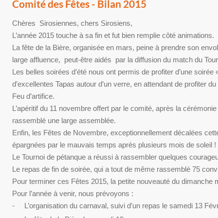
Comité des Fêtes - Bilan 2015
Chères Sirosiennes, chers Sirosiens,
L’année 2015 touche à sa fin et fut bien remplie côté animations.
La fête de la Bière, organisée en mars, peine à prendre son envo
large affluence, peut-être aidés par la diffusion du match du Tou
Les belles soirées d’été nous ont permis de profiter d’une soiré
d’excellentes Tapas autour d’un verre, en attendant de profiter d
Feu d’artifice.
L’apéritif du 11 novembre offert par le comité, après la cérémon
rassemblé une large assemblée.
Enfin, les Fêtes de Novembre, exceptionnellement décalées cet
épargnées par le mauvais temps après plusieurs mois de soleil ! 
Le Tournoi de pétanque a réussi à rassembler quelques courageux
Le repas de fin de soirée, qui a tout de même rassemblé 75 conv
Pour terminer ces Fêtes 2015, la petite nouveauté du dimanche ma
Pour l’année à venir, nous prévoyons :
-
L’organisation du carnaval, suivi d’un repas le samedi 13 Févr